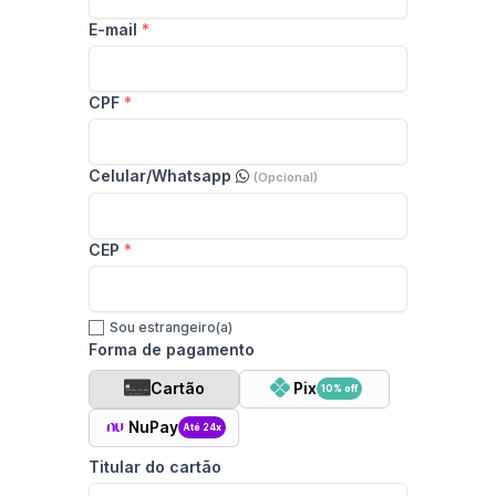
E-mail
CPF
Celular/Whatsapp
(Opcional)
CEP
Sou estrangeiro(a)
Forma de pagamento
Cartão
Pix
10% off
NuPay
Até 24x
Titular do cartão